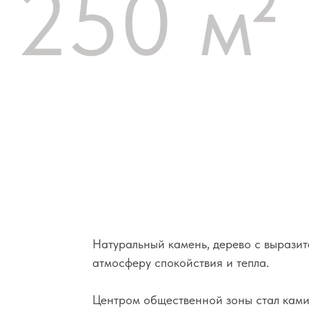
Натуральный камень, дерево с выразительной
атмосферу спокойствия и тепла.
Центром общественной зоны стал камин — мес
гостиную и столовую, создавая ощущение уют
пейзаж, стирая границу между интерьером и
Интерьер лишен сиюминутных трендов и пост