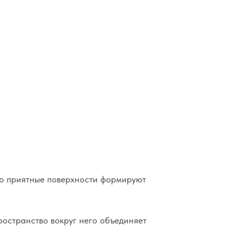
поверхности формируют
округ него объединяет
крывает виды на лесной
 здесь отражает образ