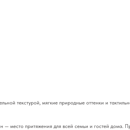
 текстурой, мягкие природные оттенки и тактильно приятные 
то притяжения для всей семьи и гостей дома. Пространство в
а и располагая к долгим беседам. Панорамное остекление от
 окружающей природой.
роен на принципах долговечной актуальности. Каждый элемент