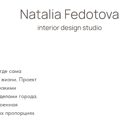
ма
. Проект
 города.
я
порциях