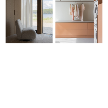
ОБСУДИТЬ ПРОЕКТ
КОНТАКТЫ
ТЕЛЕФОН
+7 961 763 10 98
ПОЧТА
FEDOTOVA.INTERIOR@GMAIL.COM
МЕССЕНДЖЕРЫ / СОЦСЕТИ
TELEGRAM
INSTAGRAM*
АДРЕС
Г. МОСКВА, УЛ. КУДРИНСКАЯ ПЛОЩАДЬ Д. 1,
ОФИС 201