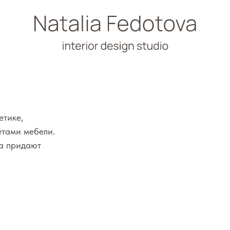
мебели.
дают